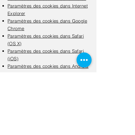
Paramètres des cookies dans Internet
Explorer
Paramètres des cookies dans Google
Chrome
Paramètres des cookies dans Safari
(OS X)
Paramètres des cookies dans Safari
(iOS)
Paramètres des cookies dans Android
Pour refuser et empêcher que vos
données soient utilisées par Google
Analytics sur tous les sites web,
consultez les instructions
suivantes :
https://tools.google.com/dl
page/gaoptout?hl=fr
.
Il se peut que nous modifiions cette