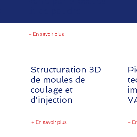
verre par procédés
)
lit de poudre
+ En savoir plus
Structuration 3D
Pi
de moules de
te
coulage et
im
d'injection
V
+ En savoir plus
+ En