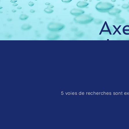
Axe
du
5 voies de recherches sont e
Moule réfractai