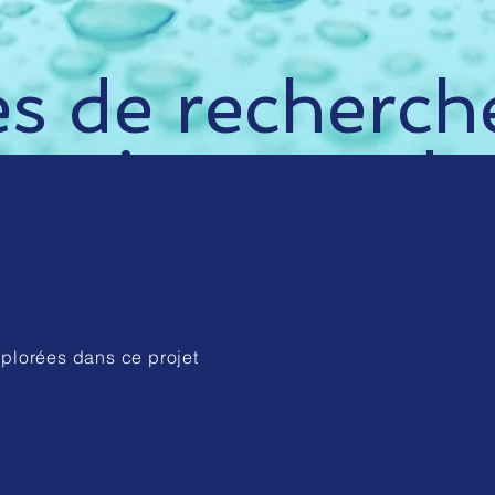
s de recherch
 projet VerAd
xplorées dans ce projet
re
Impression 3D de